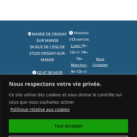
Horaires
MAIRIE DE CRISSAY
d’Ouverture
SUR MANSE
Lundi:
9h-
5A RUE DE L’EGLISE
12h et 14h-
37220 CRISSAY-SUR-
16h
Nous
MANSE
Mercredi:
Contacter
9h-12h et
02 47 58 54 05
14h-16h
Nous respectons votre vie privée.
Vendredi:
mairie@crissaysurmanse.fr
14h-16h
Ce site utilise des cookies et vous donne le contrôle sur
ceux que vous souhaitez activer
Politique relative aux cookies
Copyright © 1947-2026
Tout Accepter