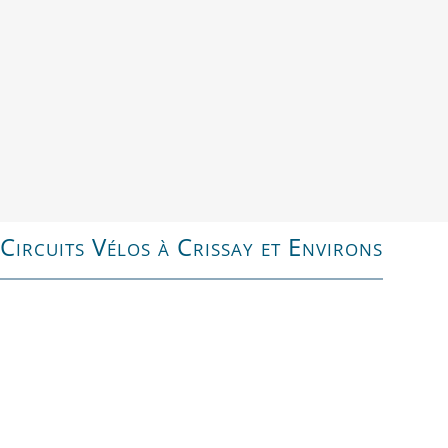
villages de France), Neuil ainsi que Thilouze
votre village d’arrivée.
Circuits Vélos à Crissay et Environs