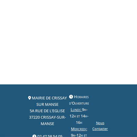
céréalières gorgées de soleil et de nombreux
points d’intérêts tels Crissay-sur-Manse (un
des plus beaux villages de France) ou la cave
des vignerons de Panzoult.
Horaires
MAIRIE DE CRISSAY
d’Ouverture
SUR MANSE
Lundi:
9h-
5A RUE DE L’EGLISE
12h et 14h-
37220 CRISSAY-SUR-
16h
Nous
MANSE
Mercredi:
Contacter
9h-12h et
02 47 58 54 05