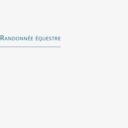
Randonnée équestre
Il s’agit de la 5ème étape sur 5 de la Boucle
des Châteaux.
Vous passerez par de jolis villages tels
qu’Avon-les-Roches, Crouzilles, Crissay-sur-
Manse (labellisé parmi l’un des plus beaux